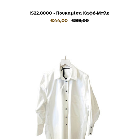
IS22.8000 - Πουκαμίσα Καφέ-Μπλε
€44,00
€88,00