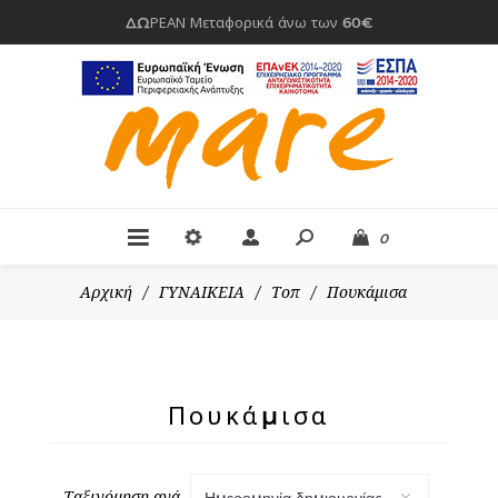
ΔΩΡΕΑΝ Μεταφορικά άνω των 60€
0
Αρχική
/
ΓΥΝΑΙΚΕΙΑ
/
Τοπ
/
Πουκάμισα
Πουκάμισα
Ταξινόμηση ανά