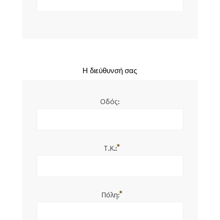
Η διεύθυνσή σας
Οδός:
*
Τ.Κ.:
*
Πόλη: