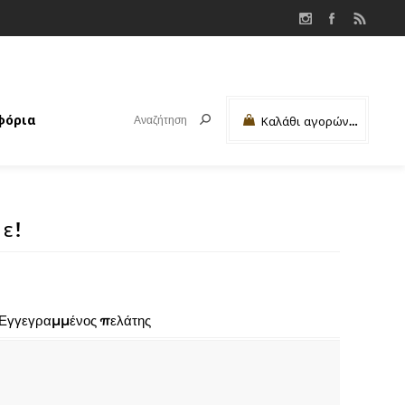
φόρια
Καλάθι αγορών
0
Μερικό σύνολο:
ε!
Εγγεγραμμένος πελάτης